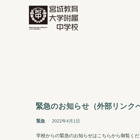
コ
ン
テ
ン
ホーム
/
お知らせ
/
緊急
ツ
へ
ス
キ
ッ
プ
緊急のお知らせ（外部リンク
投
緊急
2022年4月1日
稿
学校からの緊急のお知らせはこちらから御覧くだ
日: