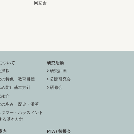
同窓会
について
研究活動
長挨拶
研究計画
校の特色・教育目標
公開研究会
じめ防止基本方針
研修会
設紹介
校の歩み・歴史・沿革
スタマー・ハラスメント
する基本方針
案内
PTA / 後援会