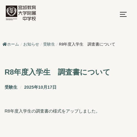
コ
ン
サイド
テ
ン
ツ
ホーム
/
お知らせ
/
受験生
/
R8年度入学生 調査書について
へ
ス
キ
ッ
R8年度入学生 調査書について
プ
投
受験生
2025年10月17日
稿
日:
R8年度入学生の調査書の様式をアップしました。